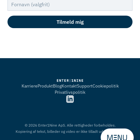
Fornavn
Tilmeld mig
Karriere
Produkt
Blog
Kontakt
Support
Cookiepolitik
Privatlivspolitik
©
2026
Enter1Nine ApS.
Alle rettigheder forbeholdes.
Kopiering af tekst, billeder og video er ikke tilladt uden tilladelse.