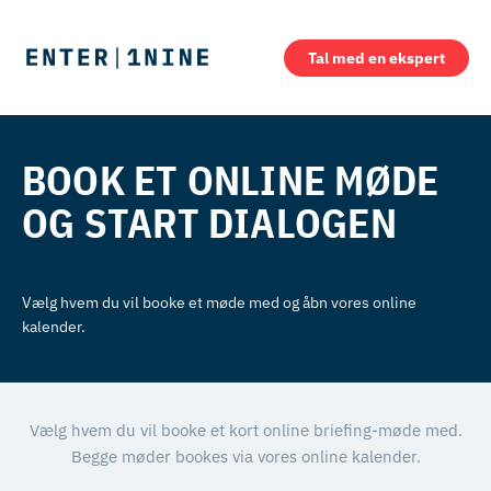
Tal med en ekspert
BOOK ET ONLINE MØDE
OG START DIALOGEN
Vælg hvem du vil booke et møde med og åbn vores online
kalender.
Vælg hvem du vil booke et kort online briefing-møde med.
Begge møder bookes via vores online kalender.