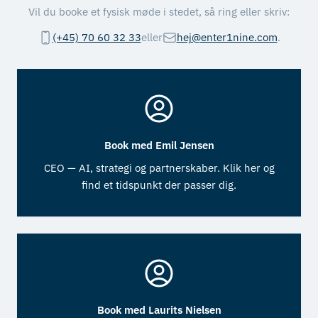
Vil du booke et fysisk møde i stedet, så ring eller skriv:
(+45) 70 60 32 33
eller
hej@enter1nine.com
.
Book med Emil Jensen
CEO — AI, strategi og partnerskaber. Klik her og
find et tidspunkt der passer dig.
Book med Laurits Nielsen