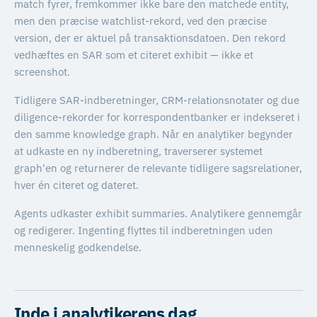
match fyrer, fremkommer ikke bare den matchede entity,
men den præcise watchlist-rekord, ved den præcise
version, der er aktuel på transaktionsdatoen. Den rekord
vedhæftes en SAR som et citeret exhibit — ikke et
screenshot.
Tidligere SAR-indberetninger, CRM-relationsnotater og due
diligence-rekorder for korrespondentbanker er indekseret i
den samme knowledge graph. Når en analytiker begynder
at udkaste en ny indberetning, traverserer systemet
graph'en og returnerer de relevante tidligere sagsrelationer,
hver én citeret og dateret.
Agents udkaster exhibit summaries. Analytikere gennemgår
og redigerer. Ingenting flyttes til indberetningen uden
menneskelig godkendelse.
Inde i analytikerens dag