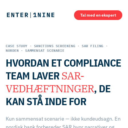
Tal med en ekspert
CASE STUDY · SANCTIONS SCREENING · SAR FILING ·
NORDEN · SAMMENSAT SCENARIE
HVORDAN ET COMPLIANCE
TEAM LAVER
SAR-
VEDHÆFTNINGER
, DE
KAN STÅ INDE FOR
Kun sammensat scenarie — ikke kundeudsagn. En
nordisk bank forbereder SAR hvor narrativer og