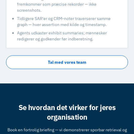
fremkommer som præcise rekorder — ikke
screenshots.
Tidligere SAR'er og CRM-noter traverserer samme
graph — hver assertion med kilde og timestamp.
Agents udkaster exhibit summaries; mennesker
redigerer og godkender før indberetning.
Tal med vores team
Se hvordan det virker for jeres
organisation
Book en fortrolig briefing — vi demonstrerer sporbar retrieval og