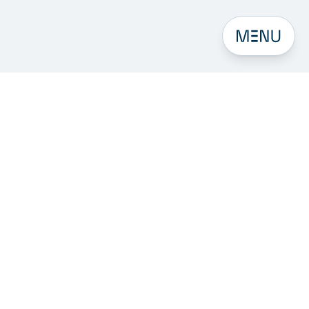
Open men
Tilmeld dig til vores nyhedsbrev
Få 6 skarpe e-mails om digital intelligens og
digitalisering eller generativ AI og search i din
indbakke.