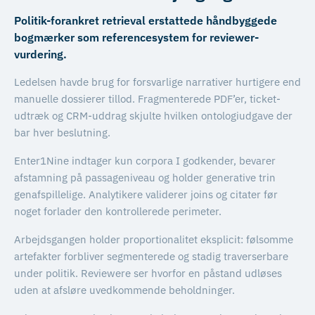
Politik-forankret retrieval erstattede håndbyggede
bogmærker som referencesystem for reviewer-
vurdering.
Ledelsen havde brug for forsvarlige narrativer hurtigere end
manuelle dossierer tillod. Fragmenterede PDF’er, ticket-
udtræk og CRM-uddrag skjulte hvilken ontologiudgave der
bar hver beslutning.
Enter1Nine indtager kun corpora I godkender, bevarer
afstamning på passageniveau og holder generative trin
genafspillelige. Analytikere validerer joins og citater før
noget forlader den kontrollerede perimeter.
Arbejdsgangen holder proportionalitet eksplicit: følsomme
artefakter forbliver segmenterede og stadig traverserbare
under politik. Reviewere ser hvorfor en påstand udløses
uden at afsløre uvedkommende beholdninger.