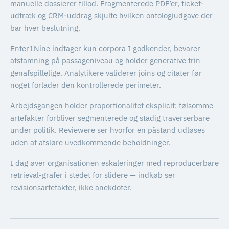
manuelle dossierer tillod. Fragmenterede PDF’er, ticket-
udtræk og CRM-uddrag skjulte hvilken ontologiudgave der
bar hver beslutning.
Enter1Nine indtager kun corpora I godkender, bevarer
afstamning på passageniveau og holder generative trin
genafspillelige. Analytikere validerer joins og citater før
noget forlader den kontrollerede perimeter.
Arbejdsgangen holder proportionalitet eksplicit: følsomme
artefakter forbliver segmenterede og stadig traverserbare
under politik. Reviewere ser hvorfor en påstand udløses
uden at afsløre uvedkommende beholdninger.
I dag øver organisationen eskaleringer med reproducerbare
retrieval-grafer i stedet for slidere — indkøb ser
revisionsartefakter, ikke anekdoter.