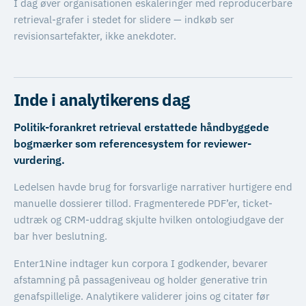
I dag øver organisationen eskaleringer med reproducerbare
retrieval-grafer i stedet for slidere — indkøb ser
revisionsartefakter, ikke anekdoter.
Inde i analytikerens dag
Politik-forankret retrieval erstattede håndbyggede
bogmærker som referencesystem for reviewer-
vurdering.
Ledelsen havde brug for forsvarlige narrativer hurtigere end
manuelle dossierer tillod. Fragmenterede PDF’er, ticket-
udtræk og CRM-uddrag skjulte hvilken ontologiudgave der
bar hver beslutning.
Enter1Nine indtager kun corpora I godkender, bevarer
afstamning på passageniveau og holder generative trin
genafspillelige. Analytikere validerer joins og citater før