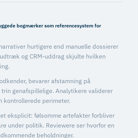
ndbyggede bogmærker som referencesystem for
narrativer hurtigere end manuelle dossierer
t-udtræk og CRM-uddrag skjulte hvilken
ing.
godkender, bevarer afstamning på
rin genafspillelige. Analytikere validerer
en kontrollerede perimeter.
t eksplicit: følsomme artefakter forbliver
e under politik. Reviewere ser hvorfor en
vedkommende beholdninger.