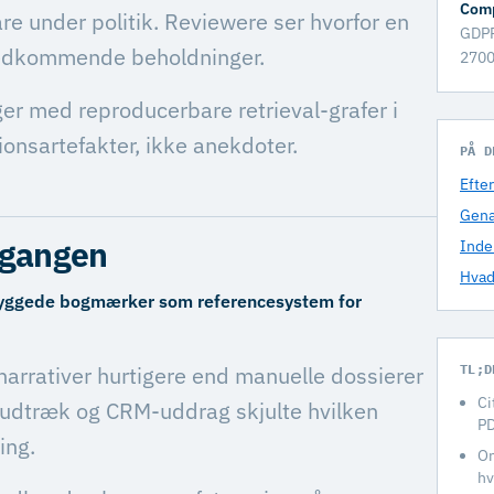
Comp
e under politik. Reviewere ser hvorfor en
GDPR
vedkommende beholdninger.
2700
ger med reproducerbare retrieval-grafer i
ionsartefakter, ikke anekdoter.
PÅ D
Efte
Gena
sgangen
Inde
Hvad
ndbyggede bogmærker som referencesystem for
narrativer hurtigere end manuelle dossierer
TL;D
Ci
t-udtræk og CRM-uddrag skjulte hvilken
PD
ing.
On
hv