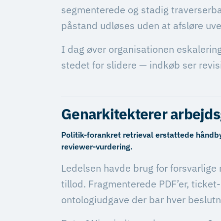
segmenterede og stadig traverserbar
påstand udløses uden at afsløre u
I dag øver organisationen eskalerin
stedet for slidere — indkøb ser revis
Genarkitekterer arbejd
Politik-forankret retrieval erstattede hå
reviewer-vurdering.
Ledelsen havde brug for forsvarlige 
tillod. Fragmenterede PDF’er, ticke
ontologiudgave der bar hver beslutn