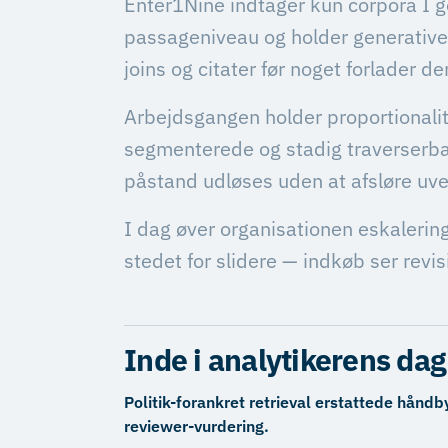
Enter1Nine indtager kun corpora I 
passageniveau og holder generative t
joins og citater før noget forlader d
Arbejdsgangen holder proportionalite
segmenterede og stadig traverserbar
påstand udløses uden at afsløre u
I dag øver organisationen eskalerin
stedet for slidere — indkøb ser revis
Inde i analytikerens dag
Politik-forankret retrieval erstattede hå
reviewer-vurdering.