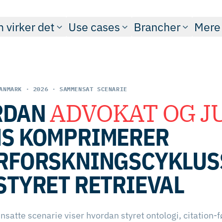
 virker det
Use cases
Brancher
Mere
ANMARK · 2026 · SAMMENSAT SCENARIE
RDAN
ADVOKAT OG J
S KOMPRIMERER
RFORSKNINGSCYKLUS
STYRET RETRIEVAL
atte scenarie viser hvordan styret ontologi, citation-f