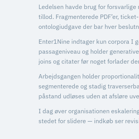
Ledelsen havde brug for forsvarlige 
tillod. Fragmenterede PDF’er, ticke
ontologiudgave der bar hver beslutn
Enter1Nine indtager kun corpora I 
passageniveau og holder generative t
joins og citater før noget forlader d
Arbejdsgangen holder proportionalite
segmenterede og stadig traverserbar
påstand udløses uden at afsløre u
I dag øver organisationen eskalerin
stedet for slidere — indkøb ser revis