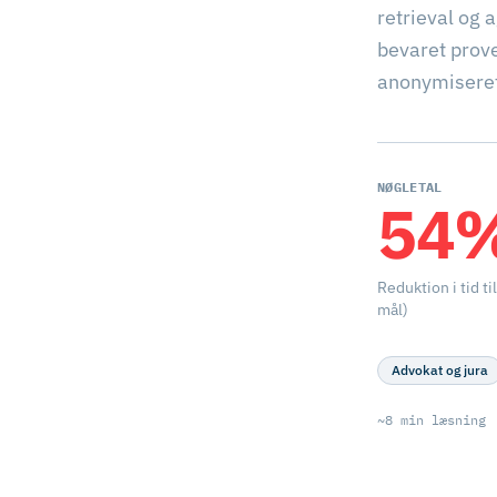
retrieval og
bevaret prov
anonymiseret
NØGLETAL
54
Reduktion i tid t
mål)
Advokat og jura
~8 min læsning