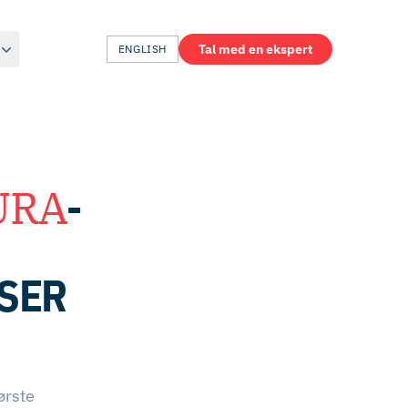
Tal med en ekspert
ENGLISH
URA
-
SER
ørste