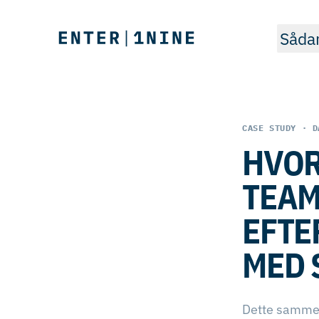
Sådan
CASE STUDY · D
HVO
TEAM
EFTE
MED 
Dette sammens