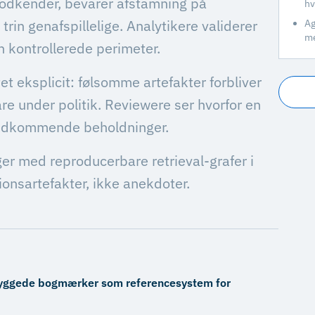
godkender, bevarer afstamning på
hv
rin genafspillelige. Analytikere validerer
Ag
me
en kontrollerede perimeter.
t eksplicit: følsomme artefakter forbliver
e under politik. Reviewere ser hvorfor en
vedkommende beholdninger.
ger med reproducerbare retrieval-grafer i
ionsartefakter, ikke anekdoter.
ndbyggede bogmærker som referencesystem for