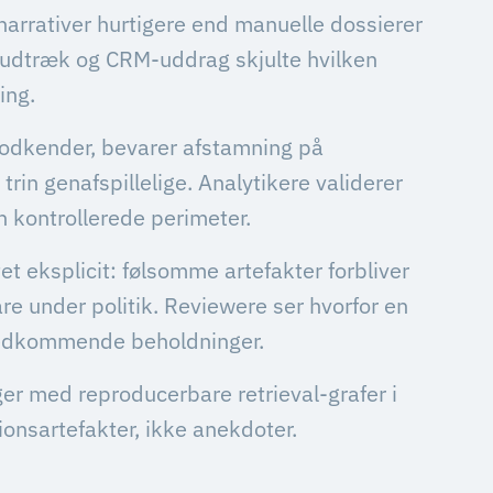
narrativer hurtigere end manuelle dossierer
t-udtræk og CRM-uddrag skjulte hvilken
ing.
godkender, bevarer afstamning på
rin genafspillelige. Analytikere validerer
en kontrollerede perimeter.
t eksplicit: følsomme artefakter forbliver
e under politik. Reviewere ser hvorfor en
vedkommende beholdninger.
ger med reproducerbare retrieval-grafer i
ionsartefakter, ikke anekdoter.