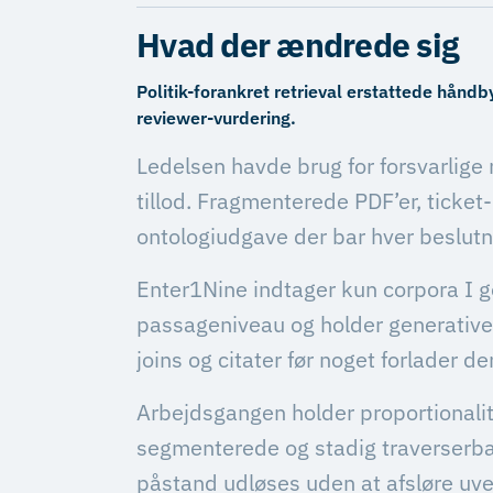
Hvad der ændrede sig
Politik-forankret retrieval erstattede hå
reviewer-vurdering.
Ledelsen havde brug for forsvarlige 
tillod. Fragmenterede PDF’er, ticke
ontologiudgave der bar hver beslutn
Enter1Nine indtager kun corpora I 
passageniveau og holder generative t
joins og citater før noget forlader d
Arbejdsgangen holder proportionalite
segmenterede og stadig traverserbar
påstand udløses uden at afsløre u