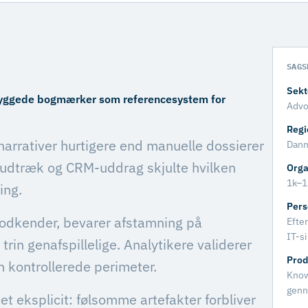
SAGS
Sekt
ndbyggede bogmærker som referencesystem for
Advo
Regi
narrativer hurtigere end manuelle dossierer
Danm
t-udtræk og CRM-uddrag skjulte hvilken
Orga
1k–1
ing.
Pers
godkender, bevarer afstamning på
Efter
IT-s
rin genafspillelige. Analytikere validerer
Prod
en kontrollerede perimeter.
Know
genn
t eksplicit: følsomme artefakter forbliver