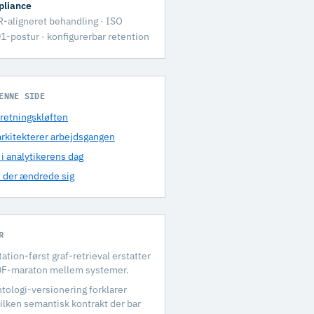
liance
-aligneret behandling · ISO
1-postur · konfigurerbar retention
ENNE SIDE
rretningskløften
rkitekterer arbejdsgangen
 i analytikerens dag
 der ændrede sig
R
tation-først graf-retrieval erstatter
F-maraton mellem systemer.
tologi-versionering forklarer
ilken semantisk kontrakt der bar