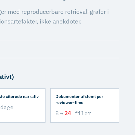
ger med reproducerbare retrieval-grafer i
ionsartefakter, ikke anekdoter.
tivt)
rste citerede narrativ
Dokumenter afstemt per
reviewer-time
dage
8
→
24
filer