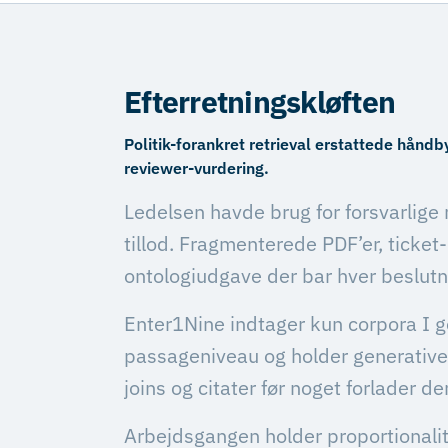
Efterretningskløften
Politik-forankret retrieval erstattede hå
reviewer-vurdering.
Ledelsen havde brug for forsvarlige 
tillod. Fragmenterede PDF’er, ticke
ontologiudgave der bar hver beslutn
Enter1Nine indtager kun corpora I 
passageniveau og holder generative t
joins og citater før noget forlader d
Arbejdsgangen holder proportionalite