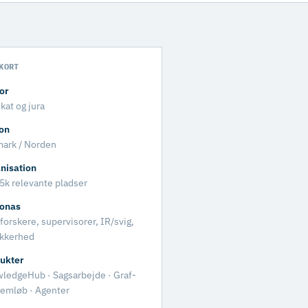
KORT
or
kat og jura
on
ark / Norden
nisation
5k relevante pladser
onas
forskere, supervisorer, IR/svig,
ikkerhed
ukter
ledgeHub · Sagsarbejde · Graf-
emløb · Agenter