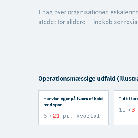
I dag øver organisationen eskalerin
stedet for slidere — indkøb ser revis
Operationsmæssige udfald (illustra
Henvisninger på tværs af hold
Tid til fø
med spor
11
→
3
6
→
21
pr. kvartal